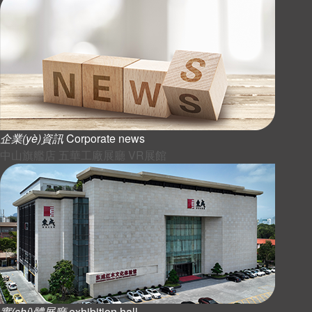
企業(yè)資訊
Corporate news
中山旗艦店
五華工廠展廳
VR展館
實(shí)體展廳
exhibition hall