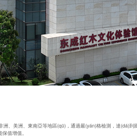
、美洲、東南亞等地區(qū)，通過嚴(yán)格檢測，達(dá)到
，而且能保值增值。