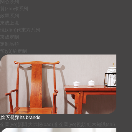
閱心系列
質(zhì)作系列
致墨系列
東成上境
現(xiàn)代東方系列
東成定制
定制品類
預(yù)約定制
旗下品牌
Its brands
企業(yè)新聞
大師報(bào)道
企業(yè)視頻
紅木知識(shí)