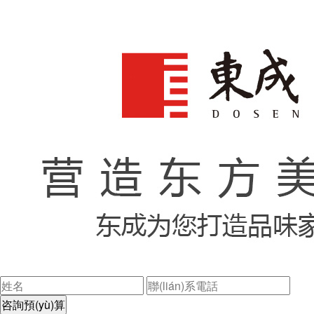
咨詢預(yù)算