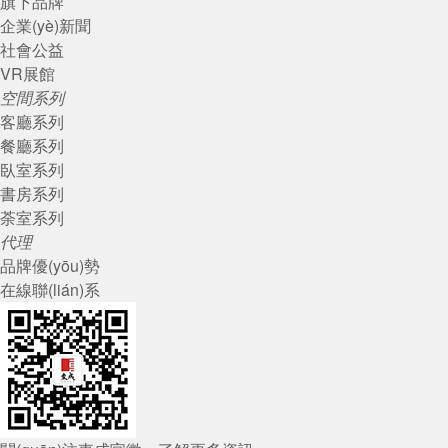
旗下品牌
企業(yè)新聞
社會公益
VR展館
空間系列
客廳系列
餐廳系列
臥室系列
書房系列
荼室系列
代理
品牌優(yōu)勢
在線聯(lián)系