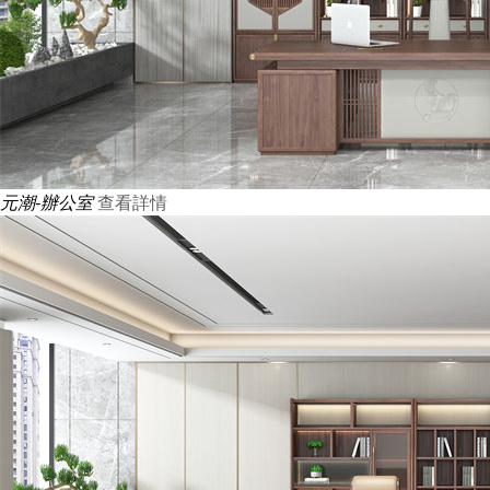
元潮-辦公室
查看詳情