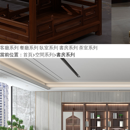
客廳系列
餐廳系列
臥室系列
書房系列
荼室系列
當前位置：
首頁
>
空間系列
>
書房系列