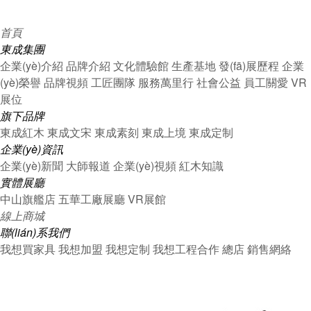
首頁
東成集團
企業(yè)介紹
品牌介紹
文化體驗館
生產基地
發(fā)展歷程
企業
(yè)榮譽
品牌視頻
工匠團隊
服務萬里行
社會公益
員工關愛
VR
展位
旗下品牌
東成紅木
東成文宋
東成素刻
東成上境
東成定制
企業(yè)資訊
企業(yè)新聞
大師報道
企業(yè)視頻
紅木知識
實體展廳
中山旗艦店
五華工廠展廳
VR展館
線上商城
聯(lián)系我們
我想買家具
我想加盟
我想定制
我想工程合作
總店
銷售網絡