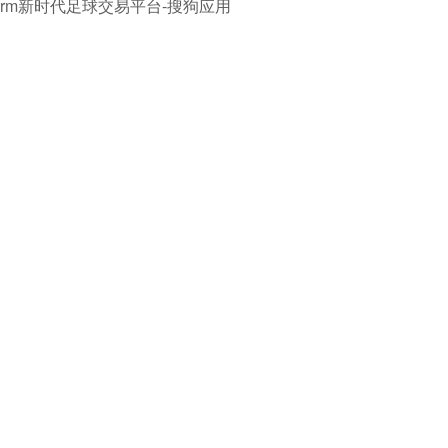
rm新时代足球交易平台-搜狗应用