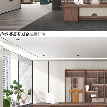
秦潮-客書茶-組合
查看詳情