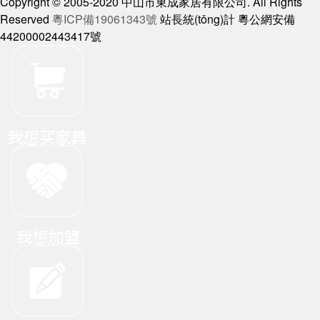
Copyright © 2005-2020 中山市東成家居有限公司. All Rights
Reserved
粵ICP備19061343號
站長統(tǒng)計 粵公網安備
44200002443417號