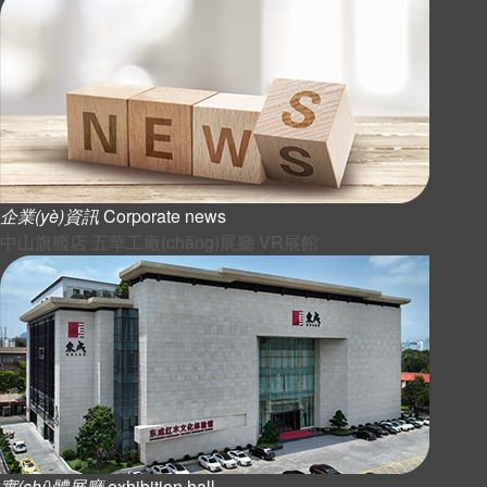
企業(yè)資訊
Corporate news
中山旗艦店
五華工廠(chǎng)展廳
VR展館
實(shí)體展廳
exhibition hall