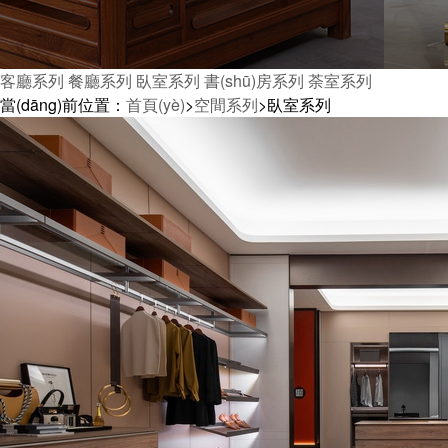
客廳系列
餐廳系列
臥室系列
書(shū)房系列
荼室系列
當(dāng)前位置：
首頁(yè)
>
空間系列
>
臥室系列