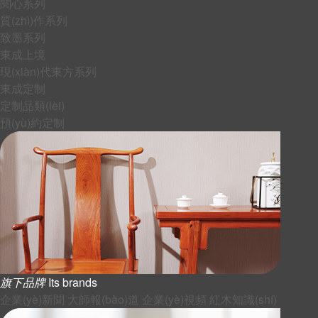
閱心系列
質(zhì)作系列
致墨系列
東成上境
現(xiàn)代東方系列
東成定制
定制品類(lèi)
預(yù)約定制
旗下品牌
Its brands
企業(yè)新聞
大師報(bào)道
企業(yè)視頻
紅木知識(shí)