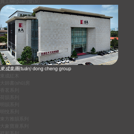
員工關(guān)愛(ài)
東成集團(tuán)
dong cheng group
東成紅木
大師書(shū)房
香茗系列
荷韻系列
明韻系列
明悅系列
東方雅韻系列
大象寶座系列
祥和系列