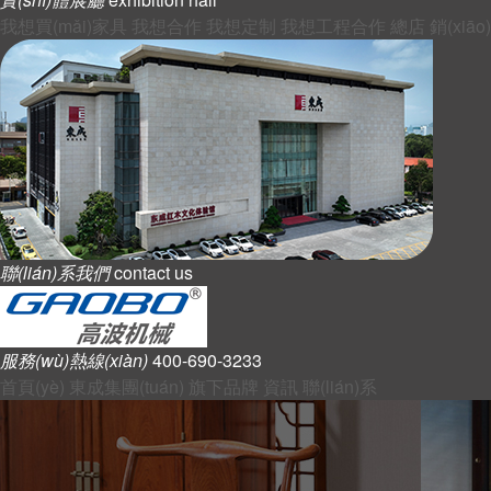
我想買(mǎi)家具
我想合作
我想定制
我想工程合作
總店
銷(xiāo
聯(lián)系我們
contact us
服務(wù)熱線(xiàn)
400-690-3233
首頁(yè)
東成集團(tuán)
旗下品牌
資訊
聯(lián)系