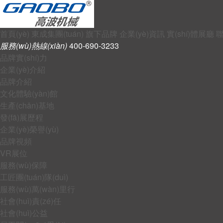
首頁(yè)
東成集團(tuán)
旗下品牌
企業(yè)資訊
實(shí)體展廳
聯
服務(wù)熱線(xiàn)
400-690-3233
品牌實(shí)力
企業(yè)介紹
品牌介紹
文化體驗(yàn)館
生產(chǎn)基地
發(fā)展歷程
企業(yè)榮譽(yù)
品牌視頻
VR展位
服務(wù)保障
工匠團(tuán)隊(duì)
服務(wù)萬(wàn)里行
社會(huì)責(zé)任
社會(huì)公益