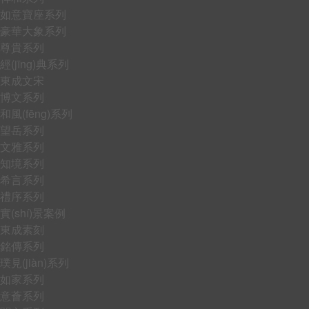
如意寶座系列
豪華大象系列
尊貴系列
經(jīng)典系列
東成文宋
博文系列
和風(fēng)系列
望岳系列
文雅系列
知境系列
希言系列
禮序系列
實(shí)景案例
東成素刻
銘傳系列
璞見(jiàn)系列
如家系列
意薈系列