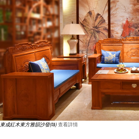
東成紅木東方雅韻沙發(fā)
查看詳情