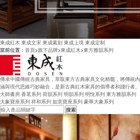
東成紅木
東成文宋
東成素刻
東成上境
東成定制
當前位置：
首頁
>
旗下品牌
>
東成紅木
>
東方雅韻系列
傳承中國傳統古典家具，萃取東方古典家具文化精髓，將傳統內
涵與現代思維巧妙融合，是新古典紅木家具的倡導者和踐行者。
大師書房
香茗系列
荷韻系列
明韻系列
明悅系列
東方雅韻系列
大象寶座系列
祥和系列
如意寶座系列
豪華大象系列