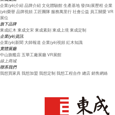
企業(yè)介紹
品牌介紹
文化體驗館
生產基地
發(fā)展歷程
企業
(yè)榮譽
品牌視頻
工匠團隊
服務萬里行
社會公益
員工關愛
VR
展位
旗下品牌
東成紅木
東成文宋
東成素刻
東成上境
東成定制
企業(yè)資訊
企業(yè)新聞
大師報道
企業(yè)視頻
紅木知識
實體展廳
中山旗艦店
五華工廠展廳
VR展館
線上商城
聯系我們
我想買家具
我想加盟
我想定制
我想工程合作
總店
銷售網絡