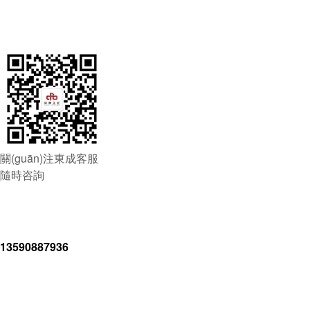
關(guān)注東成客服
隨時咨詢
13590887936