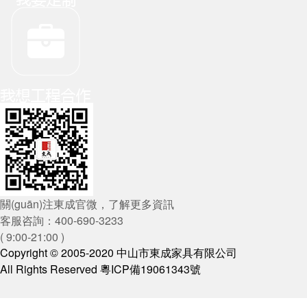
關(guān)注東成官微，了解更多資訊
客服咨詢：400-690-3233
( 9:00-21:00 )
Copyright © 2005-2020 中山市東成家具有限公司
All Rights Reserved 粵ICP備19061343號