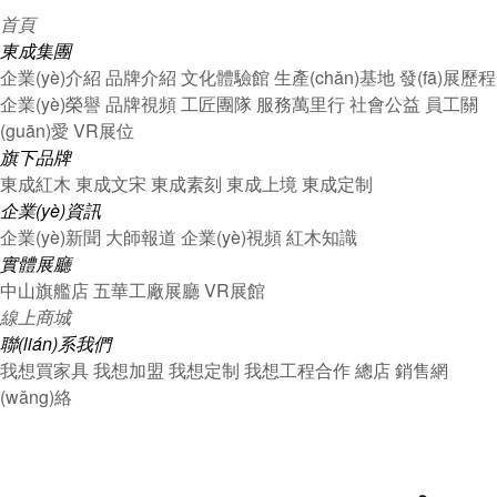
首頁
東成集團
企業(yè)介紹
品牌介紹
文化體驗館
生產(chǎn)基地
發(fā)展歷程
企業(yè)榮譽
品牌視頻
工匠團隊
服務萬里行
社會公益
員工關
(guān)愛
VR展位
旗下品牌
東成紅木
東成文宋
東成素刻
東成上境
東成定制
企業(yè)資訊
企業(yè)新聞
大師報道
企業(yè)視頻
紅木知識
實體展廳
中山旗艦店
五華工廠展廳
VR展館
線上商城
聯(lián)系我們
我想買家具
我想加盟
我想定制
我想工程合作
總店
銷售網
(wǎng)絡